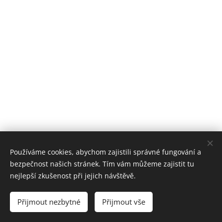
Používáme cookies, abychom zajistili správné fungování a
bezpečnost našich stránek. Tím vám můžeme zajistit tu
nejlepší zkušenost při jejich návštěvě.
© 2019 KLUB ENERGY PROSTĚJOV- přímé zastoupení společnosti
ENERGY CZECH REPUBLIC a.s., Atrium- 2.patro, Hlaváčkovo nám. 1
Přijmout nezbytné
Přijmout vše
Vytvořeno službou
Webnode
Cookies