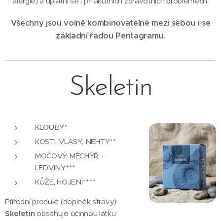
alergie) a uplatní se i při akutních zdravotních problémech.
Všechny jsou volně kombinovatelné mezi sebou i se
základní řadou Pentagramu.
Skeletin
KLOUBY*
KOSTI, VLASY, NEHTY**
MOČOVÝ MĚCHÝŘ -
LEDVINY***
KŮŽE, HOJENÍ****
Přírodní produkt (doplněk stravy)
Skeletin
obsahuje účinnou látku