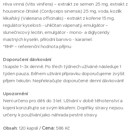
réva vinná (Vitis vinifera) – extrakt ze semen 25 mg, extrakt z
housenice čínské (Cordyceps sinensis) 25 mg, voda, kozlík
lékařský (Valeriana officinalis) - extrakt z kořene 15 mg,
regulátor kyselosti - uhličitan vápenatý, emulgátor –
slunečnicový lecitin, emulgátor - mono- a diglyceridy
mastných kyselin, přírodní barvivo - karamel.
*RHP – referenční hodnota příjmu
Doporučení dávkování
1 kapsle 1–3x denně. Po třech týdnech užíváné následuje 1
týden pauza. Během užívání přípravku doporučujeme zvýšit
příjem tekutin. Nepřekračujte doporučené denní dávkování!
Upozornění
Není určeno pro děti do 3 let. Užívání v době těhotenství a
kojení konzultujte se svým lékařem. Doplňky stravy nejsou
určeny k používání jako náhrada pestré stravy.
Cena:
Obsah:
120 kapslí /
586 Kč