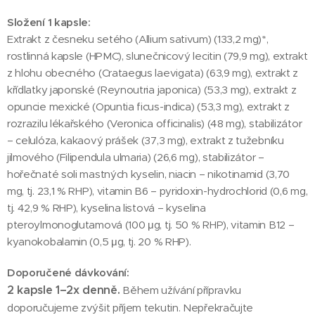
Složení 1 kapsle:
Extrakt z česneku setého (Allium sativum) (133,2 mg)*,
rostlinná kapsle (HPMC), slunečnicový lecitin (79,9 mg), extrakt
z hlohu obecného (Crataegus laevigata) (63,9 mg), extrakt z
křídlatky japonské (Reynoutria japonica) (53,3 mg), extrakt z
opuncie mexické (Opuntia ficus-indica) (53,3 mg), extrakt z
rozrazilu lékařského (Veronica officinalis) (48 mg), stabilizátor
– celulóza, kakaový prášek (37,3 mg), extrakt z tužebníku
jilmového (Filipendula ulmaria) (26,6 mg), stabilizátor –
hořečnaté soli mastných kyselin, niacin – nikotinamid (3,70
mg, tj. 23,1 % RHP), vitamin B6 – pyridoxin-hydrochlorid (0,6 mg,
tj. 42,9 % RHP), kyselina listová – kyselina
pteroylmonoglutamová (100 μg, tj. 50 % RHP), vitamin B12 –
kyanokobalamin (0,5 μg, tj. 20 % RHP).
Doporučené dávkování:
2 kapsle 1–2x denně.
Během užívání přípravku
doporučujeme zvýšit příjem tekutin. Nepřekračujte