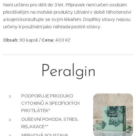
Není určeno pro děti do 3 let. Přípravek není určen osobám
přecitlivělým na mořské produkty. Užívání v době těhotenství
a kojení konzultujte se svým lékařem. Doplňky stravy nejsou
určeny k používání jako náhrada pestré stravy.
Obsah:
90 kapslí /
Cena:
403 Kč
Peralgin
PODPORUJE PRODUKCI
CYTOKINŮ A SPECIFICKÝCH
PROTILÁTEK*
DUŠEVNÍ POHODA, STRES,
RELAXACE**
NERVOVÁ SOUSTAVA,