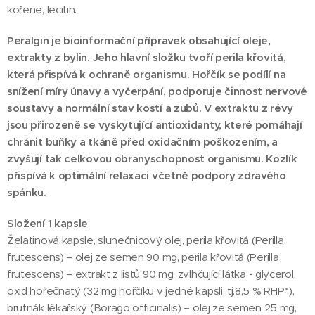
kořene, lecitin.
Peralgin je bioinformační přípravek obsahující oleje,
extrakty z bylin. Jeho hlavní složku tvoří perila křovitá,
která přispívá k ochraně organismu. Hořčík se podílí na
snížení míry únavy a vyčerpání, podporuje činnost nervové
soustavy a normální stav kostí a zubů. V extraktu z révy
jsou přirozeně se vyskytující antioxidanty, které pomáhají
chránit buňky a tkáně před oxidačním poškozením, a
zvyšují tak celkovou obranyschopnost organismu. Kozlík
přispívá k optimální relaxaci včetně podpory zdravého
spánku.
Složení 1 kapsle
Želatinová kapsle, slunečnicový olej, perila křovitá (Perilla
frutescens) – olej ze semen 90 mg, perila křovitá (Perilla
frutescens) – extrakt z listů 90 mg, zvlhčující látka - glycerol,
oxid hořečnatý (32 mg hořčíku v jedné kapsli, tj.8,5 % RHP*),
brutnák lékařský (Borago officinalis) – olej ze semen 25 mg,