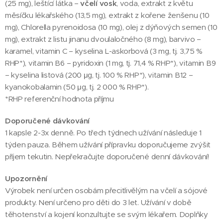
(25 mg), leštící látka –
včelí vosk
, voda, extrakt z květu
měsíčku lékařského (13,5 mg), extrakt z kořene ženšenu (10
mg), Chlorella pyrenoidosa (10 mg), olej z dýňových semen (10
mg), extrakt z listu jinanu dvoulaločného (8 mg), barvivo –
karamel, vitamin C – kyselina L-askorbová (3 mg, tj. 3,75 %
RHP*), vitamin B6 – pyridoxin (1 mg, tj. 71,4 % RHP*), vitamin B9
– kyselina listová (200 μg, tj. 100 % RHP*), vitamin B12 –
kyanokobalamin (50 μg, tj. 2 000 % RHP*).
*RHP referenční hodnota příjmu
Doporučené dávkování
1 kapsle 2-3x denně. Po třech týdnech užívání následuje 1
týden pauza. Během užívání přípravku doporučujeme zvýšit
příjem tekutin. Nepřekračujte doporučené denní dávkování!
Upozornění
Výrobek není určen osobám přecitlivělým na včelí a sójové
produkty. Není určeno pro děti do 3 let. Užívání v době
těhotenství a kojení konzultujte se svým lékařem. Doplňky