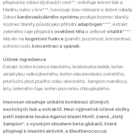
přispívá ke zdraví dýchacích cest**, ovlivňuje krevní tlak a
hladinu cukru v krvi***, navozuje stav relaxace a dobré nálady.
Zdraví
kardiovaskulárního systému
posiluje kozinec blanitý.
Kozinec blanitý působí jako přírodní
adaptogen
****, extrakt
zeleného čaje přispívá k
osvěžení těla
a celkové
vitalitě
****.
Má vliv na
kognitivní funkce
(paměť, pozornost, koncentraci,
pohotovost),
koncentraci a spánek
.
Účinné ingredience
Extrakt: kořen kozince blanitého, lesklokorka lesklá, kořen
atraktylisu velkoúborného, kořen eleuterokoku ostnitého,
jetel luční, plod ptačího zobu obecného, žampion mandlový,
listy zeleného čaje, kořen pazvonku chloupkatého.
Imunosan obsahuje unikátní kombinaci účinných
exotických hub a extraktů. Mezi výjimečně účinné složky
patří zejména houba Agarius blazei Murill, zvaná ,,zlatý
žampion", s vysokým obsahem beta-glukanů, které
přispívají k imunitní aktivitě, a Eleutherococcus