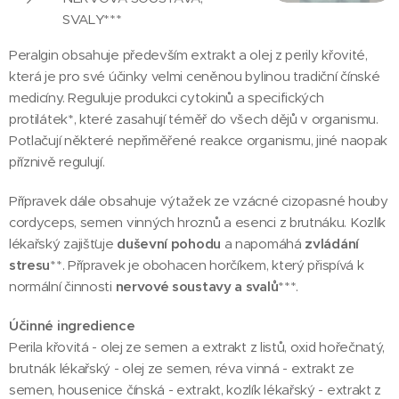
SVALY***
Peralgin obsahuje především extrakt a olej z perily křovité,
která je pro své účinky velmi ceněnou bylinou tradiční čínské
medicíny. Reguluje produkci cytokinů a specifických
protilátek*, které zasahují téměř do všech dějů v organismu.
Potlačují některé nepřiměřené reakce organismu, jiné naopak
příznivě regulují.
Přípravek dále obsahuje výtažek ze vzácné cizopasné houby
cordyceps, semen vinných hroznů a esenci z brutnáku. Kozlík
lékařský zajišťuje
duševní pohodu
a napomáhá
zvládání
stresu
**. Přípravek je obohacen horčíkem, který přispívá k
normální činnosti
nervové soustavy a svalů
***.
Účinné ingredience
Perila křovitá - olej ze semen a extrakt z listů, oxid hořečnatý,
brutnák lékařský - olej ze semen, réva vinná - extrakt ze
semen, housenice čínská - extrakt, kozlík lékařský - extrakt z