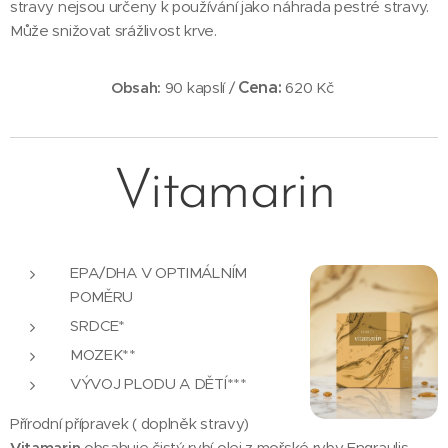
stravy nejsou určeny k používání jako náhrada pestré stravy.
Může snižovat srážlivost krve.
Cena:
Obsah:
90 kapslí /
620 Kč
Vitamarin
EPA/DHA V OPTIMÁLNÍM
POMĚRU
SRDCE*
MOZEK**
VÝVOJ PLODU A DĚTÍ***
Přírodní přípravek ( doplněk stravy)
Vitamarin
obsahuje čistý rybí olej z mořské ryby Engraulis