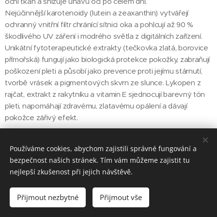
oční tkáň a snižuje únavu očí po celém dni.
Nejúčinnější karotenoidy (lutein a zeaxanthin) vytvářejí
ochranný vnitřní filtr chránící sítnici oka a pohlcují až 90 %
škodlivého UV záření i modrého světla z digitálních zařízení.
Unikátní fytoterapeutické extrakty (tečkovka zlatá, borovice
přímořská) fungují jako biologická protekce pokožky, zabraňují
poškození pleti a působí jako prevence proti jejímu stárnutí,
tvorbě vrásek a pigmentových skvrn ze slunce. Lykopen z
rajčat, extrakt z rakytníku a vitamin E sjednocují barevný tón
pleti, napomáhají zdravému, zlatavému opálení a dávají
pokožce zářivý efekt.
Maximální dokonalosti a bezpečného opálení dosáhnete díky
Používáme cookies, abychom zajistili správné fungování a
kombinaci s produkty Hébé beauty booster, Solara spf 30 a
bezpečnost našich stránek. Tím vám můžeme zajistit tu
Solara balm.
nejlepší zkušenost při jejich návštěvě.
Účinné ingredience:
Astaxanthin, lutein, zeaxanthin, lykopen, extrakty z
Přijmout nezbytné
Přijmout vše
tečkovky zlaté, borovice přímořské a rakytníku