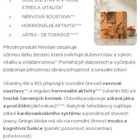
STRES A VITALITA*
NERVOVÁ SOUSTAVA**
HORMONÁLNÍ AKTIVITA***
JÁTRA - DETOXIKACE****
Přírodní produkt Revitae obsahuje
účinnou látku ženšen, která ovlivňuje duševní stav a výkon,
vitalitu a zvládání stresu*. Pomáhá při slabostech a vyčerpání,
podporuje přirozenou obranyschopnost a sexuální zdraví.
Vitaminy B6 a B12 přispívají k normální činnosti
nervové
soustavy
**, k regulaci
hormonální aktivity
*** (vitamin B6) a k
tvorbě červených krvinek
. Chlorella podporuje
zdravá játra
a pročištění
(detoxikaci)****. Rakytník řešetlákový zajišťuje
zdraví
kardiovaskulárního systému
a pomáhá při stavech
únavy. Ginkgo biloba má vliv na normální činnost
mozku a
kognitivní funkce
(paměť, pozornost, koncentraci,
pohotovost).