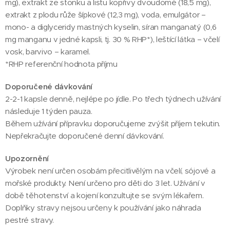
mg), extrakt ze stonku a listu kopřivy dvoudomé (18,5 mg),
extrakt z plodu růže šípkové (12,3 mg), voda, emulgátor –
mono- a diglyceridy mastných kyselin, síran manganatý (0,6
mg manganu v jedné kapsli, tj. 30 % RHP*), leštící látka – včelí
vosk, barvivo – karamel.
*RHP referenční hodnota příjmu
Doporučené dávkování
2-2-1 kapsle denně, nejlépe po jídle. Po třech týdnech užívání
následuje 1 týden pauza.
Během užívání přípravku doporučujeme zvýšit příjem tekutin.
Nepřekračujte doporučené denní dávkování.
Upozornění
Výrobek není určen osobám přecitlivělým na včelí, sójové a
mořské produkty. Není určeno pro děti do 3 let. Užívání v
době těhotenství a kojení konzultujte se svým lékařem.
Doplňky stravy nejsou určeny k používání jako náhrada
pestré stravy.