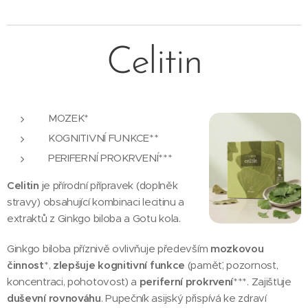
Celitin
MOZEK*
KOGNITIVNÍ FUNKCE**
PERIFERNÍ PROKRVENÍ***
Celitin
je přírodní přípravek (doplněk
stravy) obsahující kombinaci lecitinu a
extraktů z Ginkgo biloba a Gotu kola.
Ginkgo biloba příznivě ovlivňuje především
mozkovou
činnost
*,
zlepšuje kognitivní funkce
(paměť, pozornost,
koncentraci, pohotovost) a
periferní prokrvení
***. Zajišťuje
duševní rovnováhu
. Pupečník asijský přispívá ke zdraví