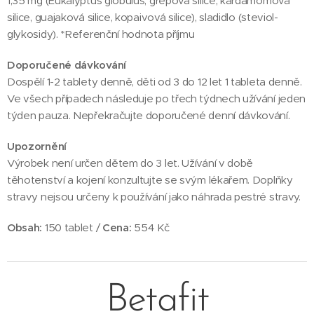
1,35 mg (Eukalyptus globulus, grepová silice, kardamomová
silice, guajaková silice, kopaivová silice), sladidlo (steviol-
glykosidy). *Referenční hodnota příjmu
Doporučené dávkování
Dospělí 1-2 tablety denně, děti od 3 do 12 let 1 tableta denně.
Ve všech případech následuje po třech týdnech užívání jeden
týden pauza. Nepřekračujte doporučené denní dávkování.
Upozornění
Výrobek není určen dětem do 3 let. Užívání v době
těhotenství a kojení konzultujte se svým lékařem. Doplňky
stravy nejsou určeny k používání jako náhrada pestré stravy.
Obsah:
150 tablet /
Cena:
554 Kč
Betafit