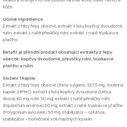
kůže.
Účinné ingredience
Extrakt z hlízy řepy obecné, extrakt z listu kopřivy dvoudomé,
rutin, extrakt z natě přesličky rolní, extrakt z natě truskavce
ptačího.
Betafit je přírodní produkt obsahující extrakty z řepy
obecné, kopřivy dvoudomé, přesličky rolní, truskavce
ptačího a rutin.
Složení 1 kapsle
Extrakt z hlízy řepy obecné (Beta vulgaris) 337,5 mg, rostlinná
kapsle (HPMC), extrakt z listu kopřivy dvoudomé (Urtica
dioica) 60 mg, rutin 50 mg, extrakt z natě přesličky rolní
(Equisetum arvense) 50 mg, extrakt z natě truskavce ptačího
(Polygonum aviculare) 50 mg, stabilizátor – celulóza,
stabilizátor – hořečnaté soli mastných kyselin.