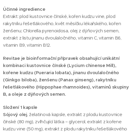
Účinné ingredience
Extrakt: plod kustovnice čínské, kořen kudzu vine, plod
rakytníku řešetlákového, květ měsíčku lékařského, kořen
ženšenu; Chlorella pyrenoidosa, olej z dýňových semen,
extrakt z listu jinanu dvoulaločného, vitamin C, vitamin B6,
vitamin B9, vitamin B12.
Revitae je bioinformační přípravek obsahující unikátní
kombinaci kustovnice čínské (Lycium chinense Mill),
kořene kudzu (Pueraria lobata), jinanu dvoulaločného
(Ginkgo biloba), ženšenu (Panax ginseng), rakytníku
řešetlákového (Hippophae rhamnoides), vitaminů skupiny
B, a oleje z dýňových semen.
Složení 1 kapsle
Sójový olej
, želatinová kapsle, extrakt z plodu kustovnice
čínské (80 mg), zvlhčující látka – glycerol, extrakt z kořene
kudzu vine (50 mg), extrakt z plodu rakytníku řešetlákového