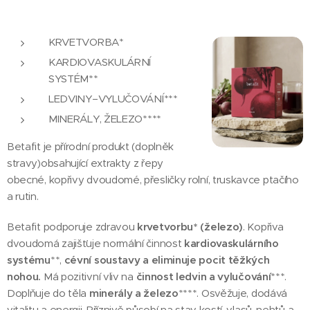
KRVETVORBA*
KARDIOVASKULÁRNÍ
SYSTÉM**
LEDVINY–VYLUČOVÁNÍ***
MINERÁLY, ŽELEZO****
Betafit je přírodní produkt (doplněk
stravy)obsahující extrakty z řepy
obecné, kopřivy dvoudomé, přesličky rolní, truskavce ptačího
a rutin.
Betafit podporuje zdravou
krvetvorbu* (železo)
. Kopřiva
dvoudomá zajišťuje normální činnost
kardiovaskulárního
systému
**,
cévní soustavy a eliminuje pocit těžkých
nohou.
Má pozitivní vliv na
činnost ledvin a vylučování
***.
Doplňuje do těla
minerály a železo
****. Osvěžuje, dodává
vitalitu a energii. Příznivě působí na stav kostí, vlasů, nehtů a