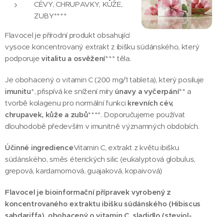
CÉVY, CHRUPAVKY, KŮŽE,
ZUBY****
Flavocel je přírodní produkt obsahující
vysoce koncentrovaný extrakt z ibišku súdánského, který
podporuje
vitalitu a osvěžení
*** těla.
Je obohacený o vitamin C (200 mg/1 tableta), který posiluje
imunitu
*, přispívá ke snížení míry
únavy a vyčerpání
** a
tvorbě kolagenu pro normální funkci
krevních cév,
chrupavek, kůže a zubů
****. Doporučujeme používat
dlouhodobě především v imunitně významných obdobích.
Účinné ingredience
Vitamin C, extrakt z květu ibišku
súdánského, směs éterických silic (eukalyptová globulus,
grepová, kardamomová, guajaková, kopaivová)
Flavocel je bioinformační přípravek vyrobený z
koncentrovaného extraktu ibišku súdánského (Hibiscus
sabdariffa), obohacený o vitamin C, sladidlo (steviol-