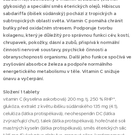
glykosidy) a speciální směs éterických olejů. Hibiscus
sabdariffa (ibišek súdánský) pochází z tropických a
subtropických oblastí světa. Vitamin C pomáhá chránit
buňky před oxidačním stresem. Podporuje tvorbu
kolagenu, který je důležitý pro správnou funkci cév, kostí,
chrupavek, pokožky, dásní a zubů, přispívá k normální
činnosti nervové soustavy, psychické činnosti a
obranyschopnosti organismu. Další jeho funkce spočívá ve
zvyšování absorbce železa a podpoře normálního
energetického metabolismu v těle. Vitamin C snižuje
únavu a vyčerpání.
Složení 1 tablety
vitamin C (kyselina askorbová) 200 mg, tj. 250 % RHP*,
glukóza, extrakt z květu ibišku súdánského 135 mg (4:1),
celulóza (látka protispékavá), neohesperidin DC (látka
zvýrazňující chuť), talek (látka protispékavá), hořečnaté soli
mastných kyselin (látka protispékavá), směs éterických silic