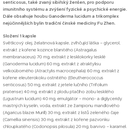
senticosus, také zvaný sibiřský ženšen, pro podporu
imunitního systému a zvýšení fyzické a psychické energie.
Dále obsahuje houbu Ganoderma lucidum a trikomplex
nejúčinnějších bylin tradiční činské medicíny Fu Zhen.
Složení 1 kapsle
Světlicový olej, želatinová kapsle, zvlhčující látka – glycerol,
extrakt z kořene kozince blanitého (Astragalus
membranaceus) 70 mg, extrakt z lesklokorky lesklé
(Ganoderma lucidum) 60 mg, extrakt z atraktylisu
velkoúborného (Atractylis macrocephala) 60 mg, extrakt z
kořene eleuterokoku ostnitého (Eleutherococcus
senticosus) 50 mg, extrakt z jetele lučního (Trifolium
pratense) 40 mg, extrakt z plodu ptačího zobu lesklého
(Ligustrum lucidum) 40 mg, emulgátor – mono- a diglyceridy
mastných kyselin, voda, extrakt ze žampionu mandlového
(Agaricus blazei Murill) 30 mg, extrakt z listů zeleného čaje
(Camellia sinensis) 30 mg, extrakt z kořene pazvonku
chloupkatého (Codonopsis pilosula) 20 mg, barvivo – karamel.