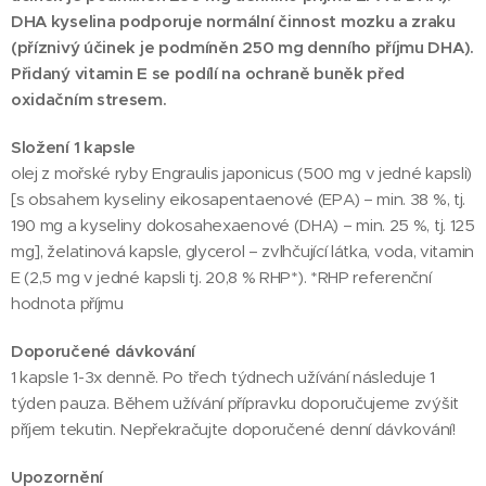
DHA kyselina podporuje normální činnost mozku a zraku
(příznivý účinek je podmíněn 250 mg denního příjmu DHA).
Přidaný vitamin E se podílí na ochraně buněk před
oxidačním stresem.
Složení 1 kapsle
olej z mořské ryby Engraulis japonicus (500 mg v jedné kapsli)
[s obsahem kyseliny eikosapentaenové (EPA) – min. 38 %, tj.
190 mg a kyseliny dokosahexaenové (DHA) – min. 25 %, tj. 125
mg], želatinová kapsle, glycerol – zvlhčující látka, voda, vitamin
E (2,5 mg v jedné kapsli tj. 20,8 % RHP*). *RHP referenční
hodnota příjmu
Doporučené dávkování
1 kapsle 1-3x denně. Po třech týdnech užívání následuje 1
týden pauza. Během užívání přípravku doporučujeme zvýšit
příjem tekutin. Nepřekračujte doporučené denní dávkování!
Upozornění