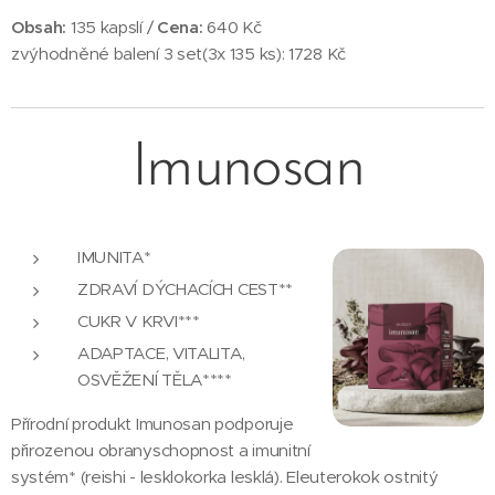
Obsah:
135 kapslí /
Cena:
640 Kč
zvýhodněné balení 3 set(3x 135 ks): 1728 Kč
Imunosan
IMUNITA*
ZDRAVÍ DÝCHACÍCH CEST**
CUKR V KRVI***
ADAPTACE, VITALITA,
OSVĚŽENÍ TĚLA****
Přírodní produkt Imunosan podporuje
přirozenou obranyschopnost a imunitní
systém* (reishi - lesklokorka lesklá). Eleuterokok ostnitý