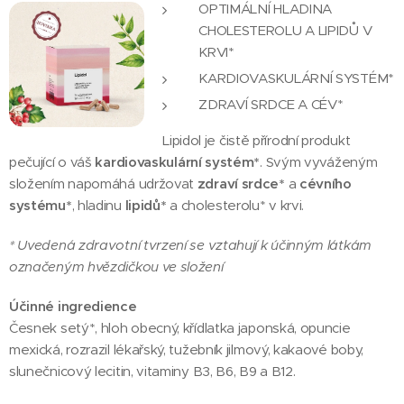
OPTIMÁLNÍ HLADINA
CHOLESTEROLU A LIPIDŮ V
KRVI*
KARDIOVASKULÁRNÍ SYSTÉM*
ZDRAVÍ SRDCE A CÉV*
Lipidol je čistě přírodní produkt
pečující o váš
kardiovaskulární systém*
. Svým vyváženým
složením napomáhá udržovat
zdraví srdce*
a
cévního
systému*
, hladinu
lipidů*
a cholesterolu* v krvi.
* Uvedená zdravotní tvrzení se vztahují k účinným látkám
označeným hvězdičkou ve složení
Účinné ingredience
Česnek setý*, hloh obecný, křídlatka japonská, opuncie
mexická, rozrazil lékařský, tužebník jilmový, kakaové boby,
slunečnicový lecitin, vitaminy B3, B6, B9 a B12.