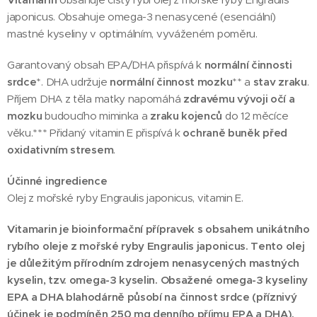
japonicus. Obsahuje omega-3 nenasycené (esenciální)
mastné kyseliny v optimálním, vyváženém poměru.
Garantovaný obsah EPA/DHA přispívá k
normální činnosti
srdce
*. DHA udržuje
normální činnost mozku
** a
stav zraku
.
Příjem DHA z těla matky napomáhá
zdravému vývoji očí a
mozku
budoucího miminka a
zraku kojenců
do 12 měcíce
věku.*** Přidaný vitamin E přispívá k
ochraně buněk před
oxidativním stresem
.
Účinné ingredience
Olej z mořské ryby Engraulis japonicus, vitamin E.
Vitamarin je bioinformační přípravek s obsahem unikátního
rybího oleje z mořské ryby Engraulis japonicus. Tento olej
je důležitým přírodním zdrojem nenasycených mastných
kyselin, tzv. omega-3 kyselin. Obsažené omega-3 kyseliny
EPA a DHA blahodárně působí na činnost srdce (příznivý
účinek je podmíněn 250 mg denního příjmu EPA a DHA).