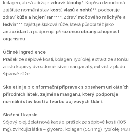
kolagen, která udržuje
zdravé klouby
*. Kopřiva dvoudomá
zajišťuje normální stav
kostí, vlasů a nehtů
**, podporuje
zdraví
kůže a hojení ran
****. Zdraví
močového měchýře a
ledvin
*** zajišťuje šípková růže, která působí též jako
antioxidant
a podporuje
přirozenou obranyschopnost
organismu.
Účinné ingredience
Prášek ze sépiové kosti, kolagen, rybí olej, extrakt ze stonku
a listu kopřivy dvoudomé, síran manganatý, extrakt z plodu
šípkové růže.
Skeletin je bioinformační přípravek s obsahem unikátních
přírodních látek, zejména manganu, který podporuje
normální stav kostí a tvorbu pojivových tkání.
Složení 1 kapsle
Sójový olej, želatinová kapsle, prášek ze sépiové kosti (105
mg), zvlhčující látka – glycerol, kolagen (55,1 mg), rybí olej (43,1