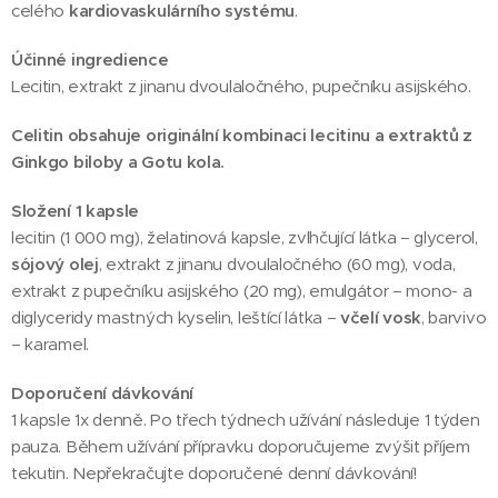
celého
kardiovaskulárního systému
.
Účinné ingredience
Lecitin, extrakt z jinanu dvoulaločného, pupečníku asijského.
Celitin obsahuje originální kombinaci lecitinu a extraktů z
Ginkgo biloby a Gotu kola.
Složení 1 kapsle
lecitin (1 000 mg), želatinová kapsle, zvlhčující látka – glycerol,
sójový olej
, extrakt z jinanu dvoulaločného (60 mg), voda,
extrakt z pupečníku asijského (20 mg), emulgátor – mono- a
diglyceridy mastných kyselin, leštící látka –
včelí vosk
, barvivo
– karamel.
Doporučení dávkování
1 kapsle 1x denně. Po třech týdnech užívání následuje 1 týden
pauza. Během užívání přípravku doporučujeme zvýšit příjem
tekutin. Nepřekračujte doporučené denní dávkování!