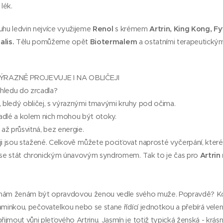
 lék.
uhu ledvin nejvíce využijeme
Renol
s krémem
Artrin, King Kong, F
alis.
Tělu pomůžeme opět
Biotermalem
a ostatními terapeutický
RAZNĚ PROJEVUJE I NA OBLIČEJI
hledu do zrcadla?
, bledý obličej, s výraznými tmavými kruhy pod očima.
apadlé a kolem nich mohou být otoky.
 až průsvitná, bez energie.
ji jsou stažené. Celkově
můžete pociťovat naprosté vyčerpání, které
e se stát chronickým únavovým syndromem. Tak to je čas pro
Artrin
 nám ženám být opravdovou ženou vedle svého muže. Popravdě? Kol
aminkou, pečovatelkou nebo se stane řídící jednotkou a přebírá velen
jmout vůni pleťového Artrinu. Jasmín je totiž typická ženská - krásná