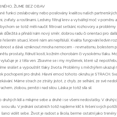
NÉHO, ŽIJME BEZ OBAV
sné funkci zeslabovány nebo posilovány kvalitou našich partnerských
dmi, zvířaty a rostlinami. Ledviny filtrují krev a vytvářejí moč v poměru a
ychom se totiž měli naučit filtrovat setkání, rozhovory a problémy a 
ak důležitá a přináší nám nový směr, dobrou radu či orientaci pro dalš
šením situací, které nám ani nepřísluší. Kvalita fungování ledvin r
 osobnost a dává vzniknout mnoha nemocem - revmatismu, bolestem 
ětu prostaty, řídnutí kostí, kožním chorobám či vysokému tlaku. 
 vylučuje je z těla ven. Zbavme se i my myšlenek, které už nepotř
íme snášet a vypouštět tlaky života. Problémy s měchýřem ukazují 
ek pochopení pro druhé. Hlavní emocí tohoto okruhu je STRACH. Sv
kávání. Máme strach ze ztráty jistot, z chyb, ze selhání, ze své nedok
rachem, zlobou, penězi i nad silou. Láska je totiž síla sil.
druhých lidí a milujme sebe a druhé i se všemi nedostatky. V druhýc
vou sílu. V jednání ostatních totiž najdeme klíč k řešení svých potíží
šanci vidět sebe. Život je radost a škola, berme ostatní jako trenéry 