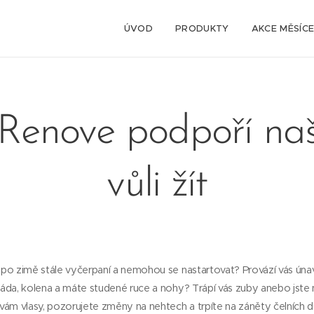
ÚVOD
PRODUKTY
AKCE MĚSÍC
 Renove podpoří naši
vůli žít
u po zimě stále vyčerpaní a nemohou se nastartovat? Provází vás únav
s záda, kolena a máte studené ruce a nohy? Trápí vás zuby anebo jst
e vám vlasy, pozorujete změny na nehtech a trpíte na záněty čelních d