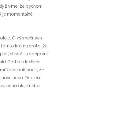
když víme, že bychom
rý je momentálně
leje. O výjimečných
v tomto krému proto, že
eť, chrání ji a podporují
kt Crotonu lechleri.
 můžeme mít pocit, že
renove nebo Droserin
isovaného oleje nebo