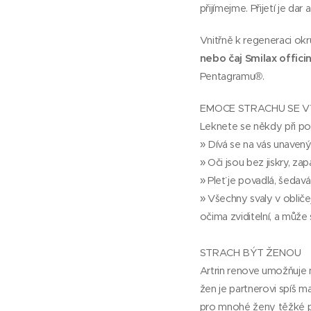
přijímejme. Přijetí je dar a
Vnitřně k regeneraci okr
nebo čaj Smilax officin
Pentagramu®.
EMOCE STRACHU SE VÝ
Leknete se někdy při po
» Dívá se na vás unavený
» Oči jsou bez jiskry, z
» Pleť je povadlá, šedavá
» Všechny svaly v obliče
očima zviditelní, a můž
STRACH BÝT ŽENOU
Artrin renove umožňuje
žen je partnerovi spíš m
pro mnohé ženy těžké při