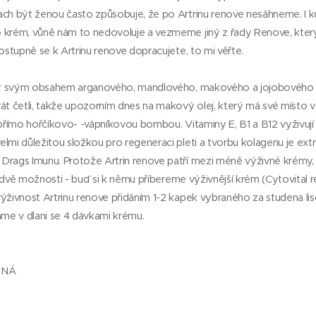
ach být ženou často způsobuje, že po Artrinu renove
nesáhneme. I 
o krém, vůně nám to nedovoluje a vezmeme jiný z řady Renove, kte
Postupně se k Artrinu renove dopracujete, to mi věřte.
ý svým obsahem arganového, mandlového, makového a jojobového o
rát četli, takže upozorním dnes na makový olej, který má své místo 
 přímo hořčíkovo- -vápníkovou bombou. Vitaminy E, B1 a B12 vyživují pl
lmi důležitou složkou pro regeneraci pleti a tvorbu kolagenu je extra
Drags Imunu. Protože Artrin renove patří mezi méně výživné krémy,
e dvě možnosti - buď si k němu
přibereme výživnější krém (Cytovital 
výživnost Artrinu renove přidáním 1-2 kapek vybraného za studena l
háme v dlani se 4 dávkami krému.
TNÁ