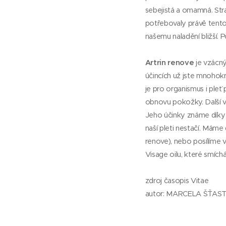
sebejistá a omamná. Str
potřebovaly právě tent
našemu naladění bližší. 
Artrin renove
je vzácn
účincích už jste mnohok
je pro organismus i pleť
obnovu pokožky. Další ve
Jeho účinky známe díky 
naší pleti nestačí. Mám
renove), nebo posílíme 
Visage oilu, které smíc
zdroj časopis Vitae
autor: MARCELA ŠŤAS