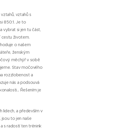
 vztahů, vztahů s
si 850:1. Je to
vybrat si jen tu část,
í cestu životem.
ozhoduje o našem
páteře, ženským
Močový měchýř v sobě
ebujeme. Stav močového
na rozzlobenost a
azuje nás a podsouvá
onalosti... Řešením je
h lidech, a především v
, jsou to jen naše
a s radostí ten trénink