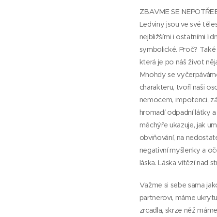
ZBAVME SE NEPOTŘEB
Ledviny jsou ve své těle
nejbližšími i ostatními li
symbolické. Proč? Také b
která je po náš život něj
Mnohdy se vyčerpáváme ře
charakteru, tvoří naši
nemocem, impotenci, zán
hromadí odpadní látky a
měchýře ukazuje, jak um
obviňování, na nedostat
negativní myšlenky a oče
láska. Láska vítězí nad st
Važme si sebe sama jako 
partnerovi, máme ukrytu s
zrcadla, skrze něž máme 