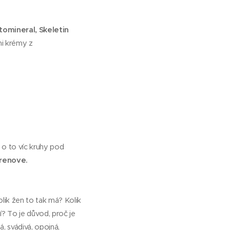
ytomineral, Skeletin
mi krémy z
 o to víc kruhy pod
 renove.
ik žen to tak má? Kolik
í? To je důvod, proč je
, svádivá, opojná,