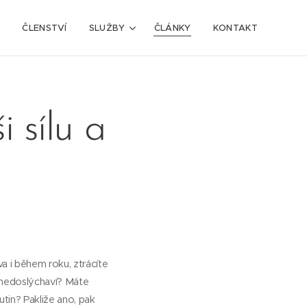
E
ČLENSTVÍ
SLUŽBY
ČLÁNKY
KONTAKT
 sílu a
a i během roku, ztrácíte
e nedoslýchaví? Máte
utin? Pakliže ano, pak