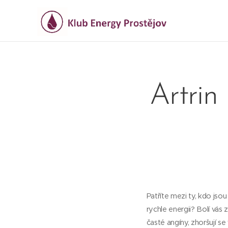
Artrin
Patříte mezi ty, kdo jso
rychle energii? Bolí vá
časté angíny, zhoršují s