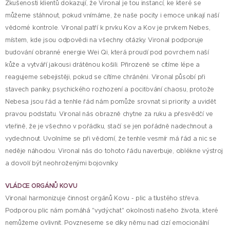
Zkušenosti klientů dokazují, že
Vironal
je tou instancí, ke které se
můžeme stáhnout, pokud vnímáme, že naše pocity i emoce unikají naší
vědomé kontrole. Vironal patří k prvku Kov a Kov je prvkem Nebes,
místem, kde jsou odpovědi na všechny otázky. Vironal podporuje
budování obranné energie Wei Qi, která proudí pod povrchem naší
kůže a vytváří jakousi drátěnou košili. Přirozeně se cítíme lépe a
reagujeme sebejistěji, pokud se cítíme chráněni. Vironal působí při
stavech paniky, psychického rozhození a pociťování chaosu, protože
Nebesa jsou řád a tenhle řád nám pomůže srovnat si priority a uvidět
pravou podstatu. Vironal nás obrazně chytne za ruku a přesvědčí ve
vteřině, že je všechno v pořádku, stačí se jen pořádně nadechnout a
vydechnout. Uvolníme se při vědomí, že tenhle vesmír má řád a nic se
neděje náhodou. Vironal nás do tohoto řádu naverbuje, oblékne výstroj
a dovolí být neohroženými bojovníky.
VLÁDCE ORGÁNŮ KOVU
Vironal harmonizuje činnost orgánů Kovu - plic a tlustého střeva.
Podporou plic nám pomáhá "vydýchat" okolnosti našeho života, které
nemůžeme ovlivnit. Povzneseme se díky němu nad cizí emocionální