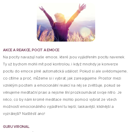
AKCE A REAKCE, POCIT A EMOCE
Na pocity navazují naše emoce, které jsou vyjádřením pocitu navenek.
Ty už bychom mohli mít pod kontrolou, i když mnohdy je konverze
pocitu do emoce plně automatická událost. Pokud si ale uvědomujeme,
co cítíme a proč, můžeme si i vybrat, jak zareagujeme. Prostor mezi
vzniklým pocitem a emocionální reakcí na něj se zvětšuje, pokud se
věnujeme meditační praxi a nejsme líní prozkoumávat svoje nitro. Je
něco, co by nám kromě meditace mohlo pomoci vybrat ze všech
možností emocionálního vyjádření tu lepší, laskavější, klidnější a
vyzrálejší? Naštěstí ano!
GURU VIRONAL