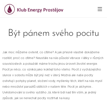
Být pánem svého pocitu
Jak moc můžeme ovlivnit, co cítíme? A jak přesně vlastně dokážeme
rozlišit, proč co cítíme? Neustále na nás působí vibrace i látky v různých
souvislostech a pokaždé máme trochu jinou úroveň životní energie.
Pocit je něco, co vzniká jako koktejl toho všeho. Pocit z vycházejícího
slunce v sobotu může být jiný než v úterý. Možná ale naše pocity
ovlivňují i pohyby planet, složení vody, myšlenky těch, kteří na nás myslí
nebo množství parazitů sídlících v našem těle. Pocit je alchymie...
Uvědomování si svého vyššího Já, které bdí nad tím vším, je jediný
způsob, jak se nenechat pocity roztrhat na kusy.