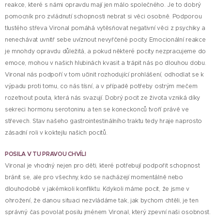
reakce, které s námi opravdu mají jen málo společného. Je to dobrý
pomocník pro zvládnutí schopnosti nebrat si věci osobně. Podporou
tlustého střeva Vironal pomáhá vytěsňovat negativní věci z psychiky a
nenechávat uvnitř sebe uvíznout nevyřčené pocity. Emocionální reakce
je mnohdy opravdu důležitá, a pokud některé pocity nezpracujeme do
emoce, mohou v našich hlubinách kvasit a trápit nás po dlouhou dobu.
Vironal nás podpoří v tom učinit rozhodující prohlášení, odhodlat se k
výpadu proti tomu, co nás tísní, a v případě potřeby ostrým mečem
rozetnout pouta, která nás svazují. Dobrý pocit ze života vzniká díky
sekreci hormonu serotoninu a ten se koneckonců tvoří právě ve
střevech. Stav našeho gastrointestinálního traktu tedy hraje naprosto
zásadní roli v koktejlu našich pocitů.
POSILA V TU PRAVOU CHVÍLI
Vironal je vhodný nejen pro děti, které potřebují podpořit schopnost
bránit se, ale pro všechny, kdo se nacházejí momentálně nebo
dlouhodobě v jakémkoli konfliktu. Kdykoli máme pocit, že jsme v
ohrožení, že danou situaci nezvládáme tak, jak bychom chtěli, je ten
správný čas povolat posilu jménem Vironal, který zpevní naši osobnost.