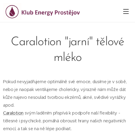
Caralotion "jarní" tělové
mléko
Pokud nevyjadřujeme optimálně své emoce, dusíme je v sobě,
nebo je naopak ventilujeme cholericky, výrazně nám může dát
kůže najevo nesoulad tvorbou ekzémů, akné, svědivé vyrážky
apod.
Caralotion
svým laděním přispívá k podpoře naší flexibility -
tělesné i psychické, pomáhá obrousit hrany našich negativních
emocí, a tak se na ně lépe podívat.