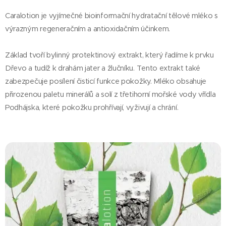
Caralotion je vyjímečné bioinformační hydratační tělové mléko s
výrazným regeneračním a antioxidačním účinkem.
Základ tvoří bylinný protektinový extrakt, který řadíme k prvku
Dřevo a tudíž k drahám jater a žlučníku. Tento extrakt také
zabezpečuje posílení čisticí funkce pokožky. Mléko obsahuje
přirozenou paletu minerálů a solí z třetihorní mořské vody vřídla
Podhájska, které pokožku prohřívají, vyživují a chrání.