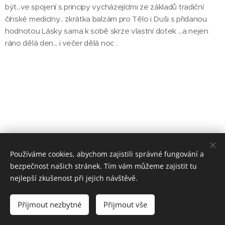
být...ve spojení s principy vycházejícími ze základů tradiční
čínské medicíny... zkrátka balzám pro Tělo i Duši s přidanou
hodnotou Lásky sama k sobě skrze vlastní dotek ...a nejen
ráno dělá den... i večer dělá noc .
Používáme cookies, abychom zajistili správné fungování a
bezpečnost našich stránek. Tím vám můžeme zajistit tu
nejlepší zkušenost při jejich návštěvě.
© 2019 KLUB ENERGY PROSTĚJOV- přímé zastoupení společnosti
ENERGY CZECH REPUBLIC a.s., Atrium- 2.patro, Hlaváčkovo nám. 1
Přijmout nezbytné
Přijmout vše
Vytvořeno službou
Webnode
Cookies