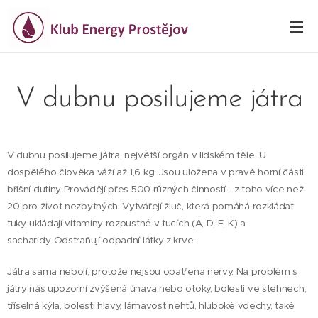
V dubnu posilujeme játra
V dubnu posilujeme játra, největší orgán v lidském těle. U
dospělého člověka váží až 1,6 kg. Jsou uložena v pravé horní části
břišní dutiny. Provádějí přes 500 různých činností - z toho více než
20 pro život nezbytných. Vytvářejí žluč, která pomáhá rozkládat
tuky, ukládají vitaminy rozpustné v tucích (A, D, E, K) a
sacharidy. Odstraňují odpadní látky z krve.
Játra sama nebolí, protože nejsou opatřena nervy. Na problém s
játry nás upozorní zvýšená únava nebo otoky, bolesti ve stehnech,
tříselná kýla, bolesti hlavy, lámavost nehtů, hluboké vdechy, také