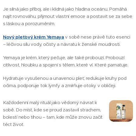
Je silná jako příboj, ale i klidná jako hladina oceánu. Pomáhá
najít rovnováhu, přijmout vlastní emoce a postavit se za sebe
s láskou a porozuměním.
Nový pleťový krém Yemaya
v sobě nese právě tuto esenci
– léčivou sílu vody, očisty a návratu k ženské moudrosti.
Yemaya je krém, který pečuje, ale také probouzí. Probouzí
citlivost, hloubku a spojení s tělem, které ví. Které pamatuje.
Hydratuje vysušenou a unavenou pleť, redukuje kruhy pod
očima, podporuje tok lymfy a zmírňuje otoky v obličeji.
Každodenní malý rituál jako vědomý návrat k
sobě. Do míst, kde se proud zastavil strachem,
bolestí nebo tíhou – tam, kde může znovu začít
téct život.