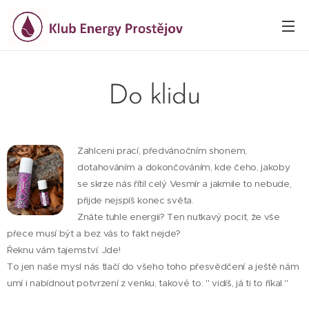
Do klidu
Zahlceni prací, předvánočním shonem,
dotahováním a dokončováním, kde čeho, jakoby
se skrze nás řítil celý Vesmír a jakmile to nebude,
přijde nejspíš konec světa.
Znáte tuhle energii? Ten nutkavý pocit, že vše
přece musí být a bez vás to fakt nejde?
Řeknu vám tajemství. Jde!
To jen naše mysl nás tlačí do všeho toho přesvědčení a ještě nám
umí i nabídnout potvrzení z venku, takové to: " vidíš, já ti to říkal."