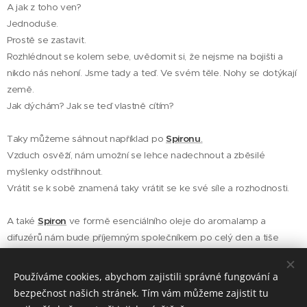
A jak z toho ven?
Jednoduše.
Prostě se zastavit.
Rozhlédnout se kolem sebe, uvědomit si, že nejsme na bojišti a
nikdo nás nehoní. Jsme tady a teď. Ve svém těle. Nohy se dotýkají
země.
Jak dýchám? Jak se teď vlastně cítím?
Taky můžeme sáhnout například po
Spironu
.
Vzduch osvěží, nám umožní se lehce nadechnout a zběsilé
myšlenky odstřihnout.
Vrátit se k sobě znamená taky vrátit se ke své síle a rozhodnosti.
A také
Spiron
ve formě esenciálního oleje do aromalamp a
difuzérů nám bude příjemným společníkem po celý den a tiše
nám připomínat, že Život je teď.
Používáme cookies, abychom zajistili správné fungování a
bezpečnost našich stránek. Tím vám můžeme zajistit tu